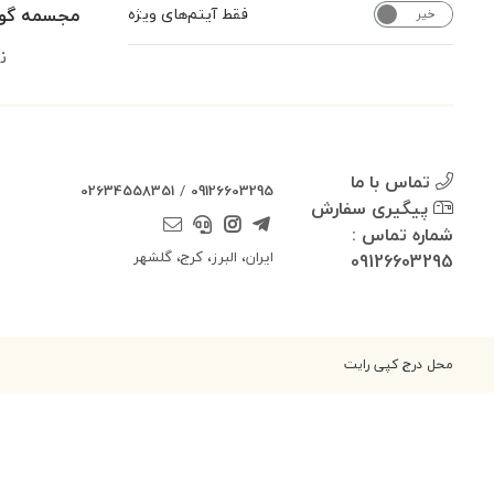
مجسمه گوزن
فقط آیتم‌های ویژه
خیر
بله
ن
تماس با ما
02634558351
/
09126603295
پیگیری سفارش
شماره تماس :
ایران، البرز، کرج، گلشهر
09126603295
محل درج کپی رایت