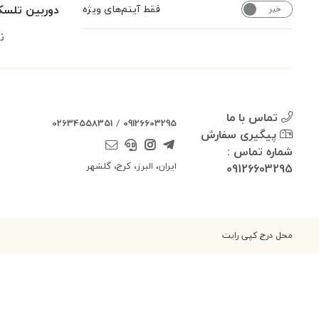
دوربین تلسکو
فقط آیتم‌های ویژه
خیر
بله
ن
تماس با ما
02634558351
/
09126603295
پیگیری سفارش
شماره تماس :
ایران، البرز، کرج، گلشهر
09126603295
محل درج کپی رایت