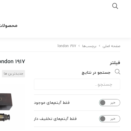
محصولات
صفحه اصلی
برچسب‌ها
london 1917
ondon 1917
فیلتر
جستجو در نتایج
جدیدترین ها
فقط آیتم‌های موجود
خیر
بله
فقط آیتم‌های تخفیف دار
خیر
بله