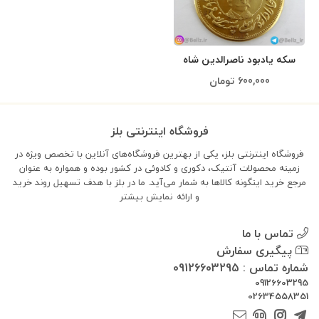
سکه یادبود ناصرالدین شاه
قاجار برنجی
600,000
تومان
فروشگاه اینترنتی بلز
فروشگاه اینترنتی بلز، یکی از بهترین فروشگاه‌های آنلاین با تخصص ویژه در
زمینه محصولات آنتیک، دکوری و کادوئی در کشور بوده و همواره به عنوان
مرجع خرید اینگونه کالاها به شمار می‌آید. ما در بلز با هدف تسهیل روند خرید
و ارائه
نمایش بیشتر
تماس با ما
پیگیری سفارش
شماره تماس : 09126603295
09126603295
02634558351