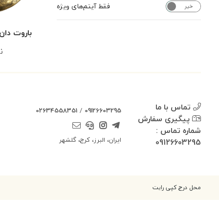
فقط آیتم‌های ویژه
خیر
بله
باروت دان 
ن
تماس با ما
02634558351
/
09126603295
پیگیری سفارش
شماره تماس :
ایران، البرز، کرج، گلشهر
09126603295
محل درج کپی رایت