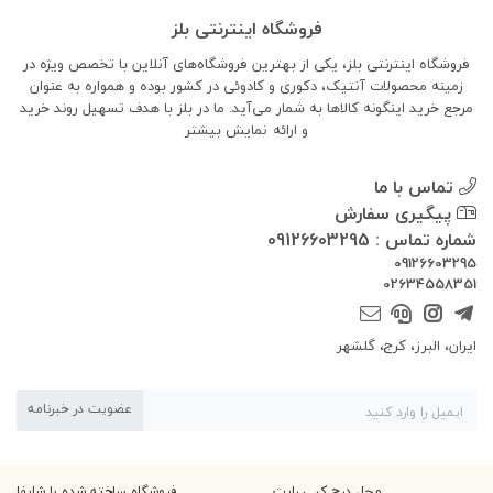
فروشگاه اینترنتی بلز
فروشگاه اینترنتی بلز، یکی از بهترین فروشگاه‌های آنلاین با تخصص ویژه در
زمینه محصولات آنتیک، دکوری و کادوئی در کشور بوده و همواره به عنوان
مرجع خرید اینگونه کالاها به شمار می‌آید. ما در بلز با هدف تسهیل روند خرید
و ارائه
نمایش بیشتر
تماس با ما
پیگیری سفارش
شماره تماس : 09126603295
09126603295
02634558351
ایران، البرز، کرج، گلشهر
عضویت در خبرنامه
محل درج کپی رایت
فروشگاه ساخته شده با شاپفا