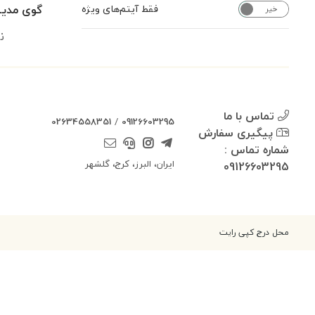
گوی مدی
فقط آیتم‌های ویژه
خیر
بله
ن
تماس با ما
02634558351
/
09126603295
پیگیری سفارش
شماره تماس :
ایران، البرز، کرج، گلشهر
09126603295
محل درج کپی رایت