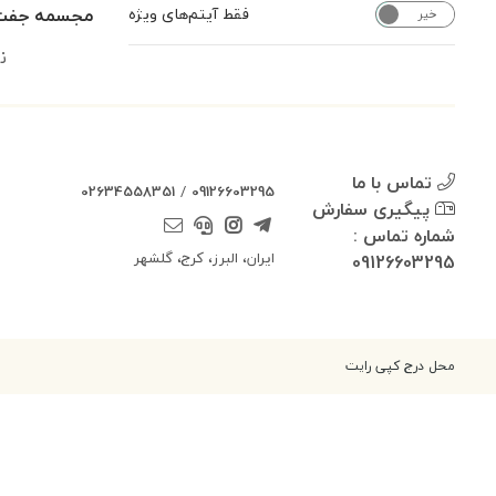
مجسمه جفت 
فقط آیتم‌های ویژه
خیر
بله
ن
تماس با ما
02634558351
/
09126603295
پیگیری سفارش
شماره تماس :
ایران، البرز، کرج، گلشهر
09126603295
محل درج کپی رایت