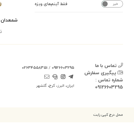
فقط آیتم‌های ویژه
خیر
بله
شمعدان ۳ شاخه برنج
ن
تماس با ما
02634558351
/
09126603295
پیگیری سفارش
شماره تماس :
ایران، البرز، کرج، گلشهر
09126603295
محل درج کپی رایت