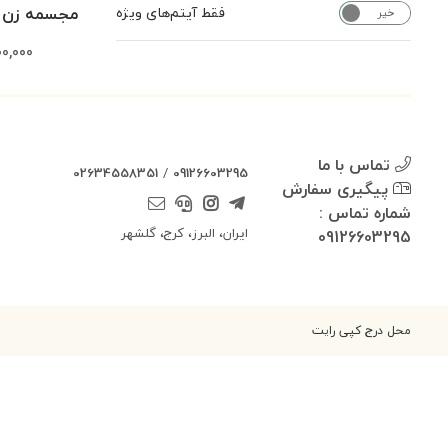
مجسمه زن ب
فقط آیتم‌های ویژه
خیر
بله
0,000
تماس با ما
02634558351
/
09126603295
پیگیری سفارش
شماره تماس :
ایران، البرز، کرج، گلشهر
09126603295
محل درج کپی رایت