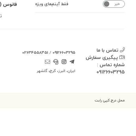
فانوس (چر
فقط آیتم‌های ویژه
خیر
بله
ن
تماس با ما
02634558351
/
09126603295
پیگیری سفارش
شماره تماس :
ایران، البرز، کرج، گلشهر
09126603295
محل درج کپی رایت