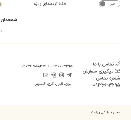
فقط آیتم‌های ویژه
خیر
بله
شمعدان ۳ شاخه برنج
ن
تماس با ما
02634558351
/
09126603295
پیگیری سفارش
شماره تماس :
ایران، البرز، کرج، گلشهر
09126603295
محل درج کپی رایت