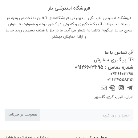
فروشگاه اینترنتی بلز
فروشگاه اینترنتی بلز، یکی از بهترین فروشگاه‌های آنلاین با تخصص ویژه در
زمینه محصولات آنتیک، دکوری و کادوئی در کشور بوده و همواره به عنوان
مرجع خرید اینگونه کالاها به شمار می‌آید. ما در بلز با هدف تسهیل روند خرید
و ارائه
نمایش بیشتر
تماس با ما
پیگیری سفارش
شماره تماس : 09126603295
09126603295
02634558351
ایران، البرز، کرج، گلشهر
عضویت در خبرنامه
محل درج کپی رایت
فروشگاه ساخته شده با شاپفا