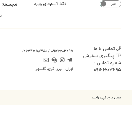
مجسمه ری
فقط آیتم‌های ویژه
خیر
بله
ن
تماس با ما
02634558351
/
09126603295
پیگیری سفارش
شماره تماس :
ایران، البرز، کرج، گلشهر
09126603295
محل درج کپی رایت