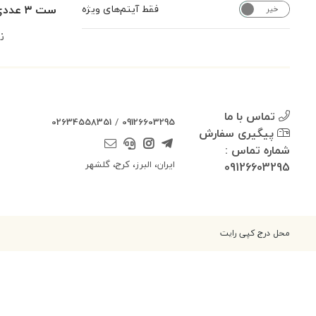
ست ۳ عددی اتو ذغالی برنجی
فقط آیتم‌های ویژه
خیر
بله
ن
تماس با ما
02634558351
/
09126603295
پیگیری سفارش
شماره تماس :
ایران، البرز، کرج، گلشهر
09126603295
محل درج کپی رایت