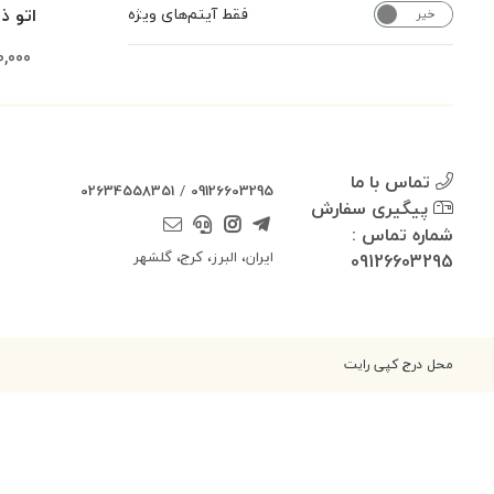
اتو ذ
فقط آیتم‌های ویژه
خیر
بله
0,000
تماس با ما
02634558351
/
09126603295
پیگیری سفارش
شماره تماس :
ایران، البرز، کرج، گلشهر
09126603295
محل درج کپی رایت