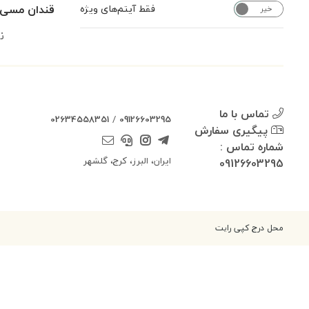
قندان مسی ق
فقط آیتم‌های ویژه
خیر
بله
ن
تماس با ما
02634558351
/
09126603295
پیگیری سفارش
شماره تماس :
ایران، البرز، کرج، گلشهر
09126603295
محل درج کپی رایت