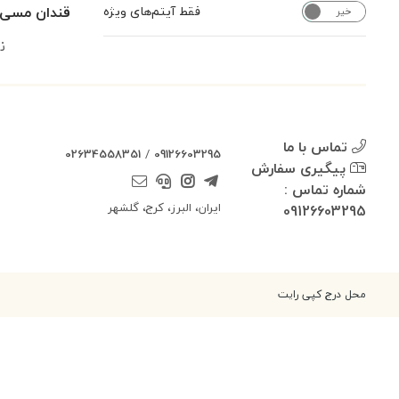
قندان مسی ق
فقط آیتم‌های ویژه
خیر
بله
ن
تماس با ما
02634558351
/
09126603295
پیگیری سفارش
شماره تماس :
ایران، البرز، کرج، گلشهر
09126603295
محل درج کپی رایت