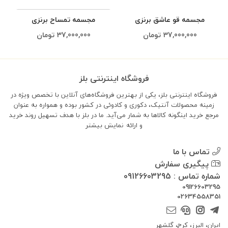
مجسمه قو عاشق برنزی
مجسمه تمساح برنزی
37,000,000
تومان
37,000,000
تومان
فروشگاه اینترنتی بلز
فروشگاه اینترنتی بلز، یکی از بهترین فروشگاه‌های آنلاین با تخصص ویژه در
زمینه محصولات آنتیک، دکوری و کادوئی در کشور بوده و همواره به عنوان
مرجع خرید اینگونه کالاها به شمار می‌آید. ما در بلز با هدف تسهیل روند خرید
و ارائه
نمایش بیشتر
تماس با ما
پیگیری سفارش
شماره تماس : 09126603295
09126603295
02634558351
ایران، البرز، کرج، گلشهر