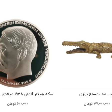
سمه تمساح برنزی
سکه هیتلر آلمان 1938 میلادی روکش نقره
37,000,000
تومان
600,000
تومان