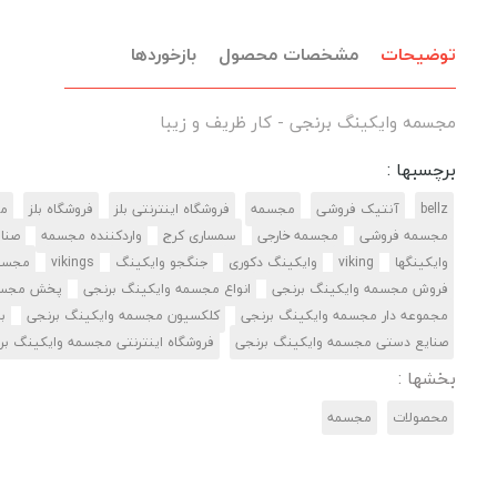
توضیحات
مشخصات محصول
بازخوردها
مجسمه وایکینگ برنجی - کار ظریف و زیبا
برچسبها :
bellz
آنتیک فروشی
مجسمه
فروشگاه اینترنتی بلز
فروشگاه بلز
م
مجسمه فروشی
مجسمه خارجی
سمساری کرج
واردکننده مجسمه
صنای
وایکینگها
viking
وایکینگ دکوری
جنگجو وایکینگ
vikings
مجسمه
فروش مجسمه وایکینگ برنجی
انواع مجسمه وایکینگ برنجی
پخش مجسمه
مجموعه دار مجسمه وایکینگ برنجی
کلکسیون مجسمه وایکینگ برنجی
ب
صنایع دستی مجسمه وایکینگ برنجی
فروشگاه اینترنتی مجسمه وایکینگ بر
بخشها :
محصولات
مجسمه‌