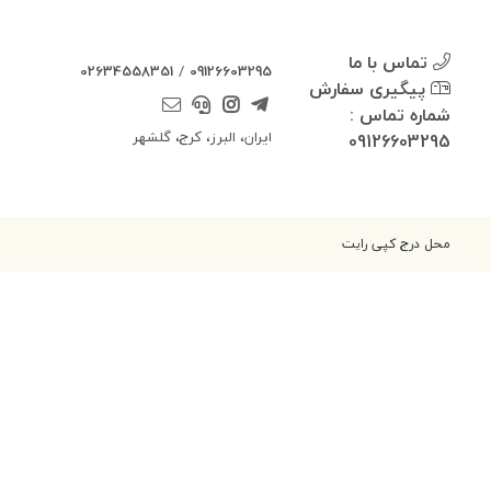
تماس با ما
02634558351
/
09126603295
پیگیری سفارش
شماره تماس :
ایران، البرز، کرج، گلشهر
09126603295
محل درج کپی رایت