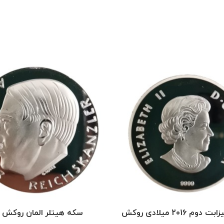
سکه کانادا الیزابت دوم 2016 میلادی روکش
سکه هیتلر المان روکش ن