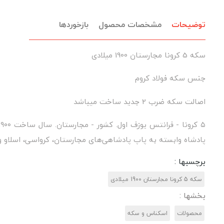
توضیحات
مشخصات محصول
بازخوردها
سکه 5 کرونا مجارستان 1900 میلادی
جنس سکه فولاد کروم
اصالت سکه ضرب 2 جدید ساخت میباشد
پادشاه وابسته به پاپ پادشاهی‌های مجارستان، کرواسی، اسلاو و دالماتیا - حروف: S M.H.S.D.O.AP.KIR
برچسبها :
سکه 5 کرونا مجارستان 1900 میلادی
بخشها :
محصولات
اسکناس و سکه