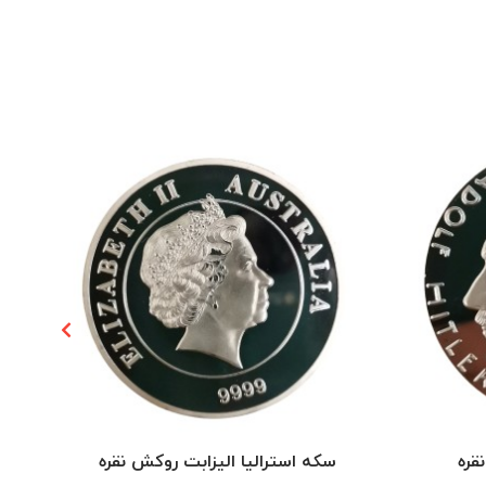
قره
سکه استرالیا الیزابت روکش نقره