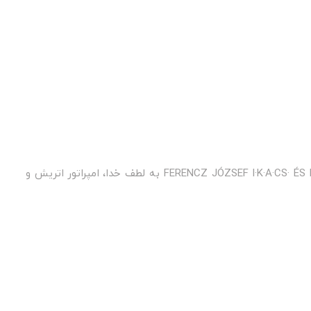
۵ کرونا - فرانتس یوزف اول. کشور - مجارستان. سال ساخت ۱۹۰۰. ارزش ۵ کرونا (۵). روی سکه: FERENCZ JÓZSEF I·K·A·CS· ÉS M·H·S·D·O·AP·KIR· = FERENCZ József به لطف خدا، امپراتور اتریش و