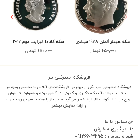
سکه هیتلر آلمان 1938 میلادی
سکه کانادا الیزابت دوم 2016
روکش نقره
میلادی روکش نقره
650,000
تومان
650,000
تومان
فروشگاه اینترنتی بلز
فروشگاه اینترنتی بلز، یکی از بهترین فروشگاه‌های آنلاین با تخصص ویژه در
زمینه محصولات آنتیک، دکوری و کادوئی در کشور بوده و همواره به عنوان
مرجع خرید اینگونه کالاها به شمار می‌آید. ما در بلز با هدف تسهیل روند خرید
و ارائه
نمایش بیشتر
تماس با ما
پیگیری سفارش
شماره تماس : 09126603295