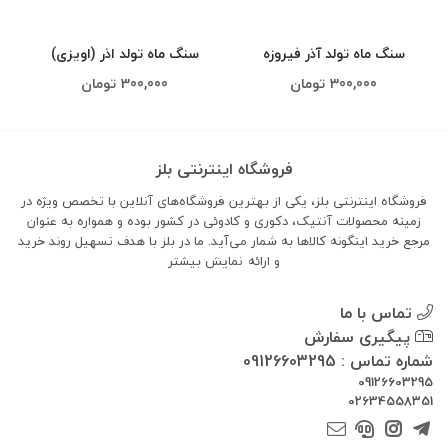
سنگ ماه تولد آذر فیروزه
سنگ ماه تولد اذر (اویزی)
(اویزی)
300,000
تومان
300,000
تومان
فروشگاه اینترنتی بلز
فروشگاه اینترنتی بلز، یکی از بهترین فروشگاه‌های آنلاین با تخصص ویژه در
زمینه محصولات آنتیک، دکوری و کادوئی در کشور بوده و همواره به عنوان
مرجع خرید اینگونه کالاها به شمار می‌آید. ما در بلز با هدف تسهیل روند خرید
و ارائه
نمایش بیشتر
تماس با ما
پیگیری سفارش
شماره تماس : 09126603295
09126603295
02634558351