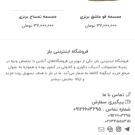
مجسمه قو عاشق برنزی
مجسمه تمساح برنزی
م
37,000,000
تومان
37,000,000
تومان
فروشگاه اینترنتی بلز
فروشگاه اینترنتی بلز، یکی از بهترین فروشگاه‌های آنلاین با تخصص ویژه در
زمینه محصولات آنتیک، دکوری و کادوئی در کشور بوده و همواره به عنوان
مرجع خرید اینگونه کالاها به شمار می‌آید. ما در بلز با هدف تسهیل روند خرید
و ارائه
نمایش بیشتر
تماس با ما
پیگیری سفارش
شماره تماس : 09126603295
09126603295
02634558351