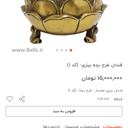
قندان طرح بچه برنزی- (کد ۱)
15,000,000
تومان
قندان برنزی نقشدار - طرح بچه - (کد ۱)
کدکالا:
افزودن به سبد
توضیحات
مشخصات محصول
بازخوردها