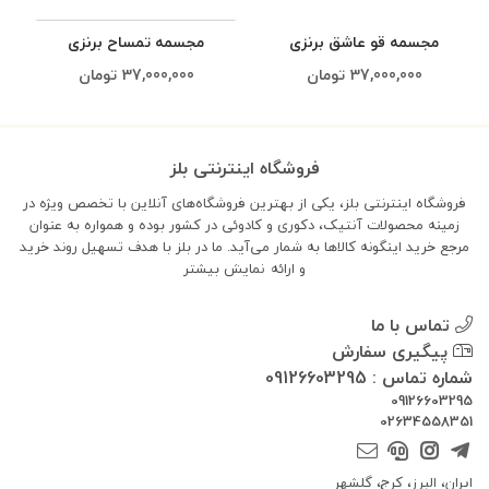
مجسمه قو عاشق برنزی
مجسمه تمساح برنزی
37,000,000
تومان
37,000,000
تومان
فروشگاه اینترنتی بلز
فروشگاه اینترنتی بلز، یکی از بهترین فروشگاه‌های آنلاین با تخصص ویژه در
زمینه محصولات آنتیک، دکوری و کادوئی در کشور بوده و همواره به عنوان
مرجع خرید اینگونه کالاها به شمار می‌آید. ما در بلز با هدف تسهیل روند خرید
و ارائه
نمایش بیشتر
تماس با ما
پیگیری سفارش
شماره تماس : 09126603295
09126603295
02634558351
ایران، البرز، کرج، گلشهر