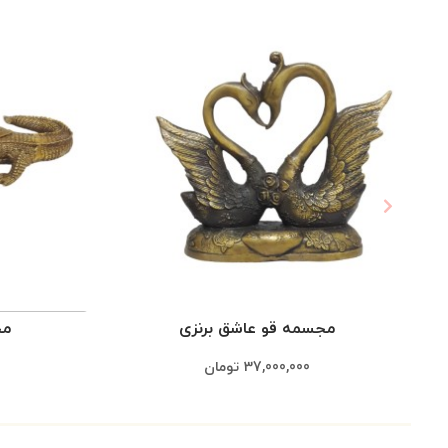
مجسمه قو عاشق برنزی
مج
37,000,000
تومان