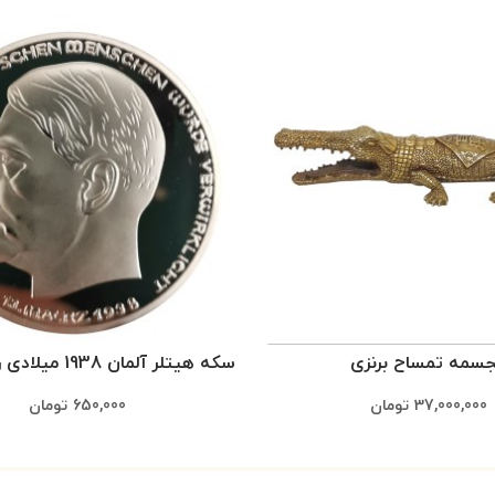
سمه تمساح برنزی
سکه هیتلر آلمان 1938 میلادی روکش نقره
37,000,000
تومان
650,000
تومان